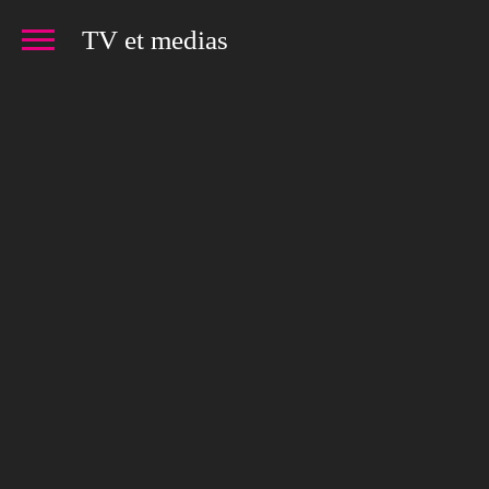
TV et medias
CAPIFRANCE – L’EST
saga publicitaire TV et radio
CAPIFRANCE – A L’ES
saga publicitaire TV et radio